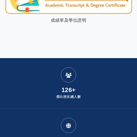
成績單及學位證明
:
發布者：
126+
傑出校友總人數