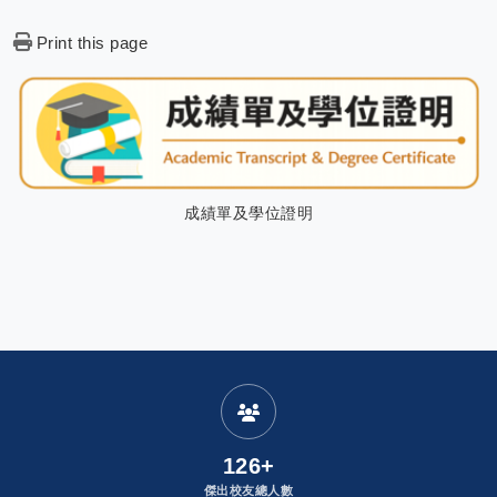
Print this page
成績單及學位證明
:
發布者：
126+
傑出校友總人數