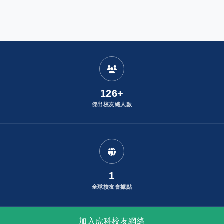
:
發布者：
126+
傑出校友總人數
1
全球校友會據點
加入虎科校友網絡