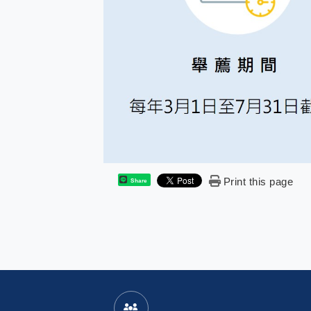
Print this page
Share
:
發布者：