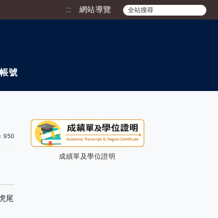
:::
網站導覽
帳號
瀏覽次數：
:
950
成績單及學位證明
虎尾