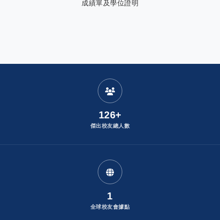
成績單及學位證明
:
發布者：
126+
傑出校友總人數
1
全球校友會據點