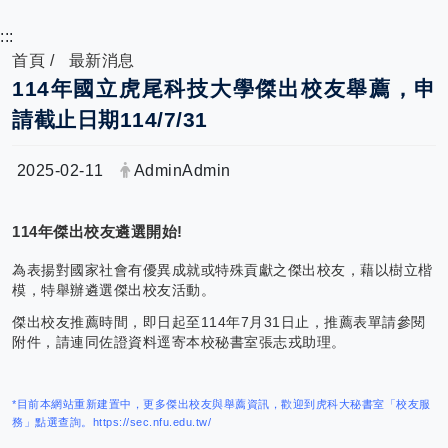
:::
首頁
最新消息
114年國立虎尾科技大學傑出校友舉薦，申
請截止日期114/7/31
日期：
發布者：
2025-02-11
AdminAdmin
114年傑出校友遴選開始!
為表揚對國家社會有優異成就或特殊貢獻之傑出校友，藉以樹立楷
模，特舉辦遴選傑出校友活動。
傑出校友推薦時間，即日起至114年7月31日止，推薦表單請參閱
附件，請連同佐證資料逕寄本校秘書室張志戎助理。
*目前本網站重新建置中，更多傑出校友與舉薦資訊，歡迎到虎科大秘書室「校友服
務」點選查詢。
https://sec.nfu.edu.tw/