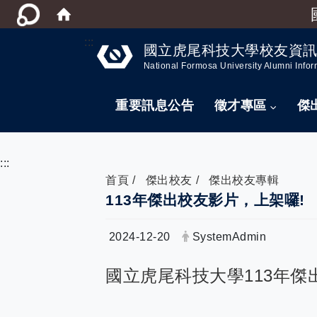
:::
國立虎尾科技大學校友資
National Formosa University Alumni Infor
重要訊息公告
徵才專區
傑
:::
首頁
傑出校友
傑出校友專輯
113年傑出校友影片，上架囉!
日期：
發布者：
2024-12-20
SystemAdmin
國立虎尾科技大學113年傑出