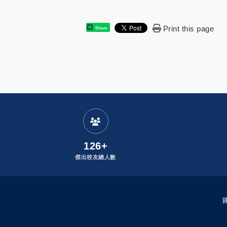
Print this page
Share
:
發布者：
126+
傑出校友總人數
國