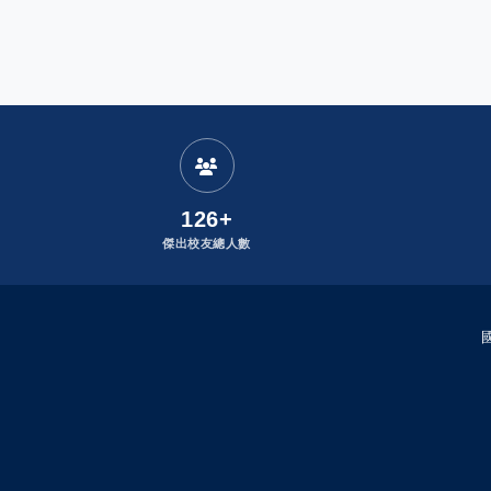
:
發布者：
126+
傑出校友總人數
國