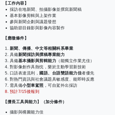
【工作內容】
採訪在地新聞、拍攝影像並撰寫新聞稿
基本影像剪輯與上架作業
參與新聞企劃與議題發想
協助節目錄影與影像內容製作
【應徵條件】
新聞、傳播、中文等相關科系畢業
具備
新聞採訪與撰稿專業能力
具備
基本攝影與剪輯能力
（能獨立作業尤佳）
對影像創作具熱忱，樂於主動學習新技術
口語表達流利，
國語、台語雙語能力佳
者優先
對熱門資訊與社會議題具敏感度、能即時反應
需具備
小型車駕照
，可自駕外出採訪
預計7/15後報到
【擅長工具與能力】（加分條件）
攝影與構圖能力佳